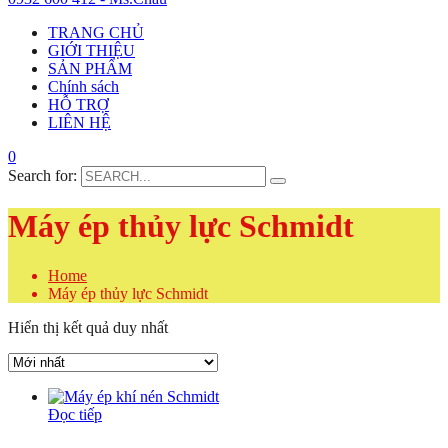
TRANG CHỦ
GIỚI THIỆU
SẢN PHẨM
Chính sách
HỖ TRỢ
LIÊN HỆ
0
Search for:
Máy ép thủy lực Schmidt
Home
Máy ép thủy lực Schmidt
Hiển thị kết quả duy nhất
Đọc tiếp