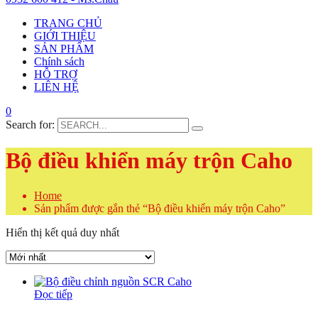
TRANG CHỦ
GIỚI THIỆU
SẢN PHẨM
Chính sách
HỖ TRỢ
LIÊN HỆ
0
Search for:
Bộ điều khiển máy trộn Caho
Home
Sản phẩm được gắn thẻ “Bộ điều khiển máy trộn Caho”
Hiển thị kết quả duy nhất
Đọc tiếp