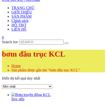
TRANG CHỦ
GIỚI THIỆU
SẢN PHẨM
Chính sách
HỖ TRỢ
LIÊN HỆ
0
Search for:
bơm đầu trục KCL
Home
Sản phẩm được gắn thẻ “bơm đầu trục KCL”
Hiển thị kết quả duy nhất
Đọc tiếp