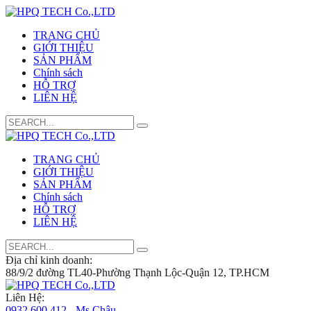
TRANG CHỦ
GIỚI THIỆU
SẢN PHẨM
Chính sách
HỖ TRỢ
LIÊN HỆ
Search
for:
TRANG CHỦ
GIỚI THIỆU
SẢN PHẨM
Chính sách
HỖ TRỢ
LIÊN HỆ
Search
for:
Địa chỉ kinh doanh:
88/9/2 đường TL40-Phường Thạnh Lộc-Quận 12, TP.HCM
Liên Hệ:
0932 600 412 - Ms.Châu