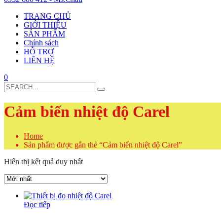
TRANG CHỦ
GIỚI THIỆU
SẢN PHẨM
Chính sách
HỖ TRỢ
LIÊN HỆ
0
Search
for:
Cảm biến nhiệt độ Carel
Home
Sản phẩm được gắn thẻ “Cảm biến nhiệt độ Carel”
Hiển thị kết quả duy nhất
Đọc tiếp