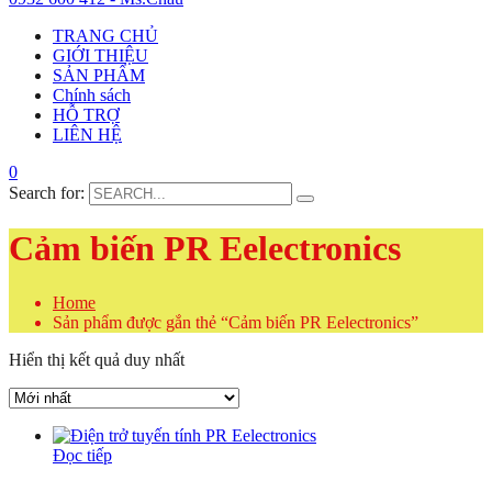
TRANG CHỦ
GIỚI THIỆU
SẢN PHẨM
Chính sách
HỖ TRỢ
LIÊN HỆ
0
Search for:
Cảm biến PR Eelectronics
Home
Sản phẩm được gắn thẻ “Cảm biến PR Eelectronics”
Hiển thị kết quả duy nhất
Đọc tiếp