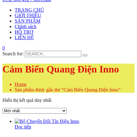
TRANG CHỦ
GIỚI THIỆU
SẢN PHẨM
Chính sách
HỖ TRỢ
LIÊN HỆ
0
Search for:
Cảm Biến Quang Điện Inno
Home
Sản phẩm được gắn thẻ “Cảm Biến Quang Điện Inno”
Hiển thị kết quả duy nhất
Đọc tiếp