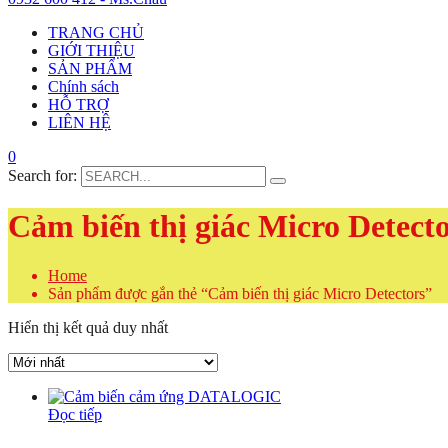
TRANG CHỦ
GIỚI THIỆU
SẢN PHẨM
Chính sách
HỖ TRỢ
LIÊN HỆ
0
Search for:
Cảm biến thị giác Micro Detect
Home
Sản phẩm được gắn thẻ “Cảm biến thị giác Micro Detectors”
Hiển thị kết quả duy nhất
Đọc tiếp