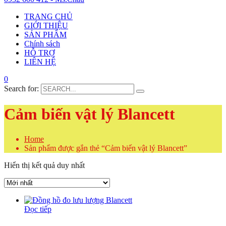
TRANG CHỦ
GIỚI THIỆU
SẢN PHẨM
Chính sách
HỖ TRỢ
LIÊN HỆ
0
Search for:
Cảm biến vật lý Blancett
Home
Sản phẩm được gắn thẻ “Cảm biến vật lý Blancett”
Hiển thị kết quả duy nhất
Đọc tiếp