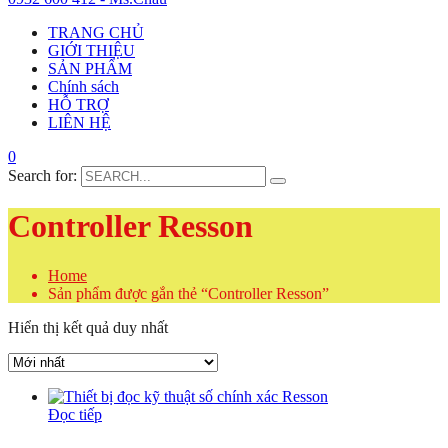
TRANG CHỦ
GIỚI THIỆU
SẢN PHẨM
Chính sách
HỖ TRỢ
LIÊN HỆ
0
Search for:
Controller Resson
Home
Sản phẩm được gắn thẻ “Controller Resson”
Hiển thị kết quả duy nhất
Đọc tiếp