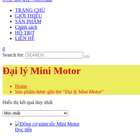
TRANG CHỦ
GIỚI THIỆU
SẢN PHẨM
Chính sách
HỖ TRỢ
LIÊN HỆ
0
Search for:
Đại lý Mini Motor
Home
Sản phẩm được gắn thẻ “Đại lý Mini Motor”
Hiển thị kết quả duy nhất
Đọc tiếp