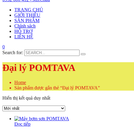
TRANG CHỦ
GIỚI THIỆU
SẢN PHẨM
Chính sách
HỖ TRỢ
LIÊN HỆ
0
Search for:
Đại lý POMTAVA
Home
Sản phẩm được gắn thẻ “Đại lý POMTAVA”
Hiển thị kết quả duy nhất
Đọc tiếp