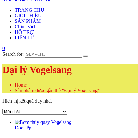
TRANG CHỦ
GIỚI THIỆU
SẢN PHẨM
Chính sách
HỖ TRỢ
LIÊN HỆ
0
Search for:
Đại lý Vogelsang
Home
Sản phẩm được gắn thẻ “Đại lý Vogelsang”
Hiển thị kết quả duy nhất
Đọc tiếp