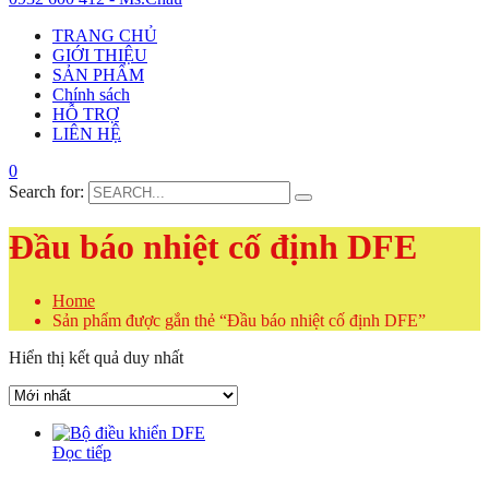
TRANG CHỦ
GIỚI THIỆU
SẢN PHẨM
Chính sách
HỖ TRỢ
LIÊN HỆ
0
Search for:
Đầu báo nhiệt cố định DFE
Home
Sản phẩm được gắn thẻ “Đầu báo nhiệt cố định DFE”
Hiển thị kết quả duy nhất
Đọc tiếp