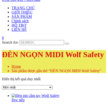
TRANG CHỦ
GIỚI THIỆU
SẢN PHẨM
Chính sách
HỖ TRỢ
LIÊN HỆ
0
Search for:
ĐÈN NGỌN MIDI Wolf Safety
Home
Sản phẩm được gắn thẻ “ĐÈN NGỌN MIDI Wolf Safety”
Hiển thị kết quả duy nhất
Đọc tiếp