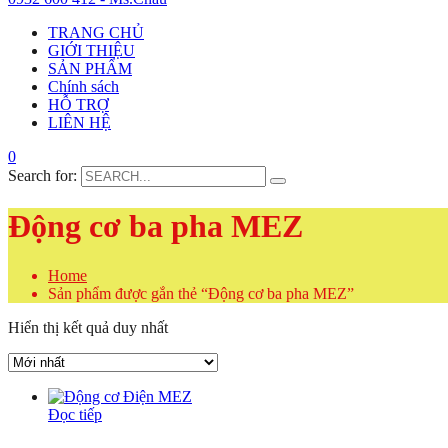
TRANG CHỦ
GIỚI THIỆU
SẢN PHẨM
Chính sách
HỖ TRỢ
LIÊN HỆ
0
Search for:
Động cơ ba pha MEZ
Home
Sản phẩm được gắn thẻ “Động cơ ba pha MEZ”
Hiển thị kết quả duy nhất
Đọc tiếp