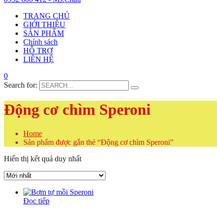
TRANG CHỦ
GIỚI THIỆU
SẢN PHẨM
Chính sách
HỖ TRỢ
LIÊN HỆ
0
Search for:
Động cơ chìm Speroni
Home
Sản phẩm được gắn thẻ “Động cơ chìm Speroni”
Hiển thị kết quả duy nhất
Đọc tiếp