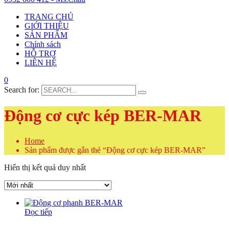
TRANG CHỦ
GIỚI THIỆU
SẢN PHẨM
Chính sách
HỖ TRỢ
LIÊN HỆ
0
Search for:
Động cơ cực kép BER-MAR
Home
Sản phẩm được gắn thẻ “Động cơ cực kép BER-MAR”
Hiển thị kết quả duy nhất
Đọc tiếp