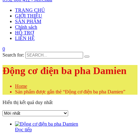
TRANG CHỦ
GIỚI THIỆU
SẢN PHẨM
Chính sách
HỖ TRỢ
LIÊN HỆ
0
Search for:
Động cơ điện ba pha Damien
Home
Sản phẩm được gắn thẻ “Động cơ điện ba pha Damien”
Hiển thị kết quả duy nhất
Đọc tiếp