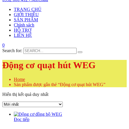
TRANG CHỦ
GIỚI THIỆU
SẢN PHẨM
Chính sách
HỖ TRỢ
LIÊN HỆ
0
Search for:
Động cơ quạt hút WEG
Home
Sản phẩm được gắn thẻ “Động cơ quạt hút WEG”
Hiển thị kết quả duy nhất
Đọc tiếp