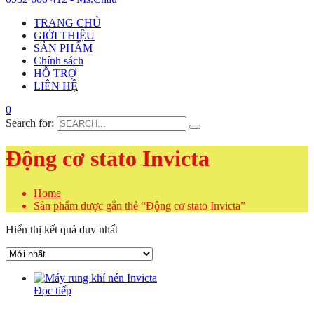
TRANG CHỦ
GIỚI THIỆU
SẢN PHẨM
Chính sách
HỖ TRỢ
LIÊN HỆ
0
Search for:
Động cơ stato Invicta
Home
Sản phẩm được gắn thẻ “Động cơ stato Invicta”
Hiển thị kết quả duy nhất
Đọc tiếp