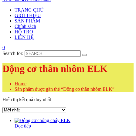
TRANG CHỦ
GIỚI THIỆU
SẢN PHẨM
Chính sách
HỖ TRỢ
LIÊN HỆ
0
Search for:
Động cơ thân nhôm ELK
Home
Sản phẩm được gắn thẻ “Động cơ thân nhôm ELK”
Hiển thị kết quả duy nhất
Đọc tiếp