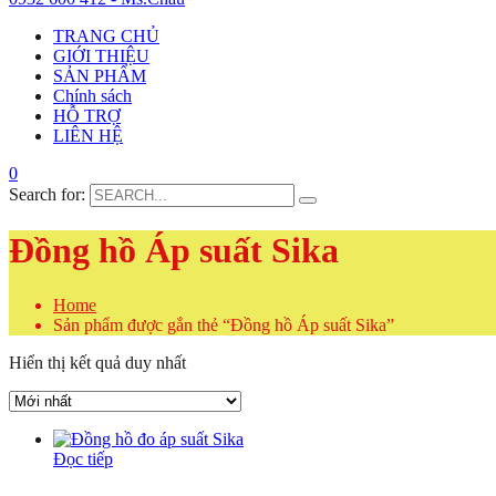
TRANG CHỦ
GIỚI THIỆU
SẢN PHẨM
Chính sách
HỖ TRỢ
LIÊN HỆ
0
Search for:
Đồng hồ Áp suất Sika
Home
Sản phẩm được gắn thẻ “Đồng hồ Áp suất Sika”
Hiển thị kết quả duy nhất
Đọc tiếp