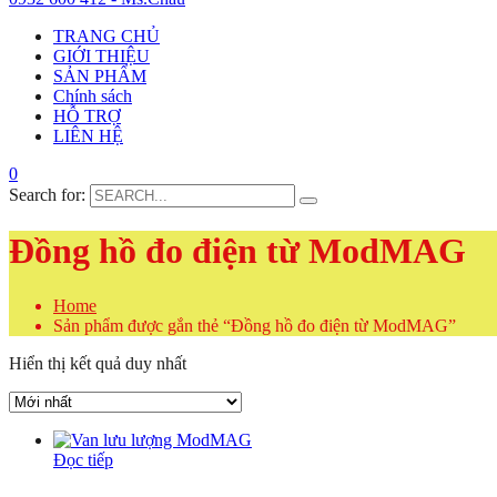
TRANG CHỦ
GIỚI THIỆU
SẢN PHẨM
Chính sách
HỖ TRỢ
LIÊN HỆ
0
Search for:
Đồng hồ đo điện từ ModMAG
Home
Sản phẩm được gắn thẻ “Đồng hồ đo điện từ ModMAG”
Hiển thị kết quả duy nhất
Đọc tiếp