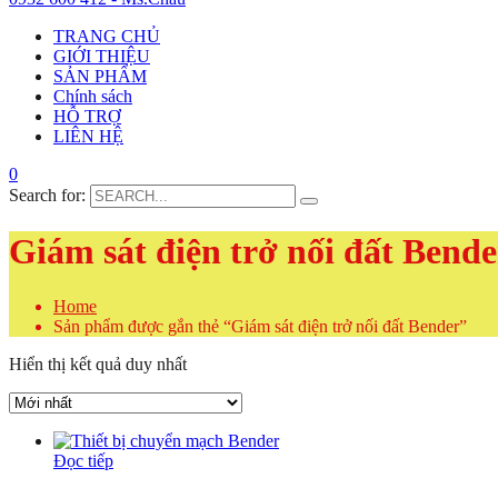
TRANG CHỦ
GIỚI THIỆU
SẢN PHẨM
Chính sách
HỖ TRỢ
LIÊN HỆ
0
Search for:
Giám sát điện trở nối đất Bende
Home
Sản phẩm được gắn thẻ “Giám sát điện trở nối đất Bender”
Hiển thị kết quả duy nhất
Đọc tiếp