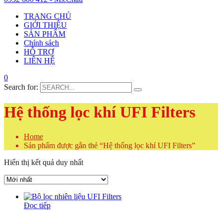
TRANG CHỦ
GIỚI THIỆU
SẢN PHẨM
Chính sách
HỖ TRỢ
LIÊN HỆ
0
Search for:
Hệ thống lọc khí UFI Filters
Home
Sản phẩm được gắn thẻ “Hệ thống lọc khí UFI Filters”
Hiển thị kết quả duy nhất
Đọc tiếp