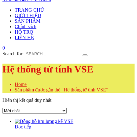
TRANG CHỦ
GIỚI THIỆU
SẢN PHẨM
Chính sách
HỖ TRỢ
LIÊN HỆ
0
Search for:
Hệ thống từ tính VSE
Home
Sản phẩm được gắn thẻ “Hệ thống từ tính VSE”
Hiển thị kết quả duy nhất
Đọc tiếp