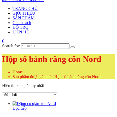
TRANG CHỦ
GIỚI THIỆU
SẢN PHẨM
Chính sách
HỖ TRỢ
LIÊN HỆ
0
Search for:
Hộp số bánh răng côn Nord
Home
Sản phẩm được gắn thẻ “Hộp số bánh răng côn Nord”
Hiển thị kết quả duy nhất
Đọc tiếp