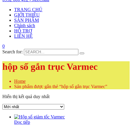
TRANG CHỦ
GIỚI THIỆU
SẢN PHẨM
Chính sách
HỖ TRỢ
LIÊN HỆ
0
Search for:
hộp số gắn trục Varmec
Home
Sản phẩm được gắn thẻ “hộp số gắn trục Varmec”
Hiển thị kết quả duy nhất
Đọc tiếp