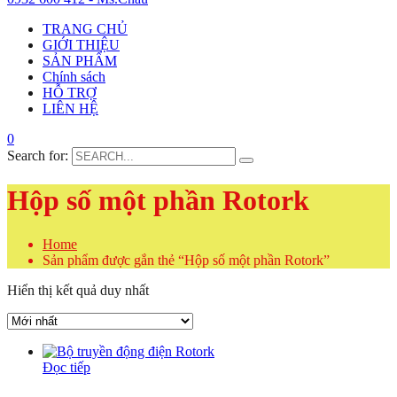
TRANG CHỦ
GIỚI THIỆU
SẢN PHẨM
Chính sách
HỖ TRỢ
LIÊN HỆ
0
Search for:
Hộp số một phần Rotork
Home
Sản phẩm được gắn thẻ “Hộp số một phần Rotork”
Hiển thị kết quả duy nhất
Đọc tiếp