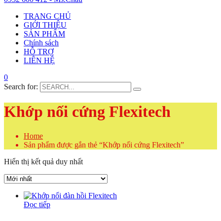
TRANG CHỦ
GIỚI THIỆU
SẢN PHẨM
Chính sách
HỖ TRỢ
LIÊN HỆ
0
Search for:
Khớp nối cứng Flexitech
Home
Sản phẩm được gắn thẻ “Khớp nối cứng Flexitech”
Hiển thị kết quả duy nhất
Đọc tiếp