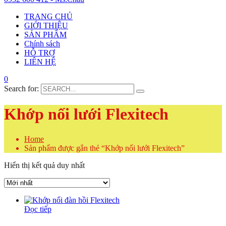
TRANG CHỦ
GIỚI THIỆU
SẢN PHẨM
Chính sách
HỖ TRỢ
LIÊN HỆ
0
Search for:
Khớp nối lưới Flexitech
Home
Sản phẩm được gắn thẻ “Khớp nối lưới Flexitech”
Hiển thị kết quả duy nhất
Đọc tiếp