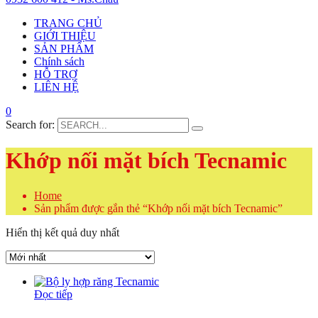
TRANG CHỦ
GIỚI THIỆU
SẢN PHẨM
Chính sách
HỖ TRỢ
LIÊN HỆ
0
Search for:
Khớp nối mặt bích Tecnamic
Home
Sản phẩm được gắn thẻ “Khớp nối mặt bích Tecnamic”
Hiển thị kết quả duy nhất
Đọc tiếp