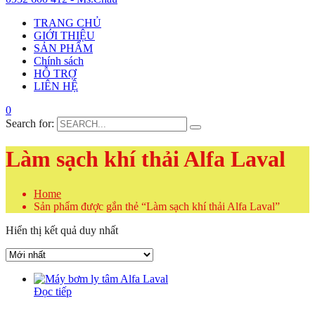
TRANG CHỦ
GIỚI THIỆU
SẢN PHẨM
Chính sách
HỖ TRỢ
LIÊN HỆ
0
Search for:
Làm sạch khí thải Alfa Laval
Home
Sản phẩm được gắn thẻ “Làm sạch khí thải Alfa Laval”
Hiển thị kết quả duy nhất
Đọc tiếp