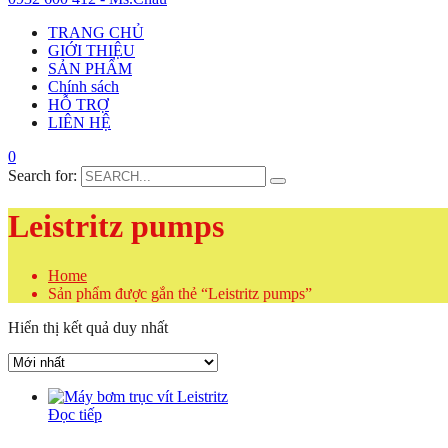
TRANG CHỦ
GIỚI THIỆU
SẢN PHẨM
Chính sách
HỖ TRỢ
LIÊN HỆ
0
Search for:
Leistritz pumps
Home
Sản phẩm được gắn thẻ “Leistritz pumps”
Hiển thị kết quả duy nhất
Đọc tiếp