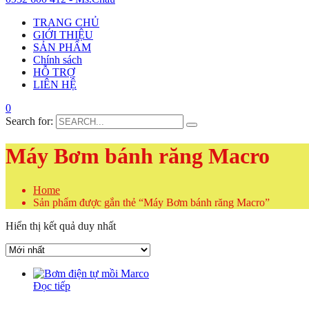
TRANG CHỦ
GIỚI THIỆU
SẢN PHẨM
Chính sách
HỖ TRỢ
LIÊN HỆ
0
Search for:
Máy Bơm bánh răng Macro
Home
Sản phẩm được gắn thẻ “Máy Bơm bánh răng Macro”
Hiển thị kết quả duy nhất
Đọc tiếp