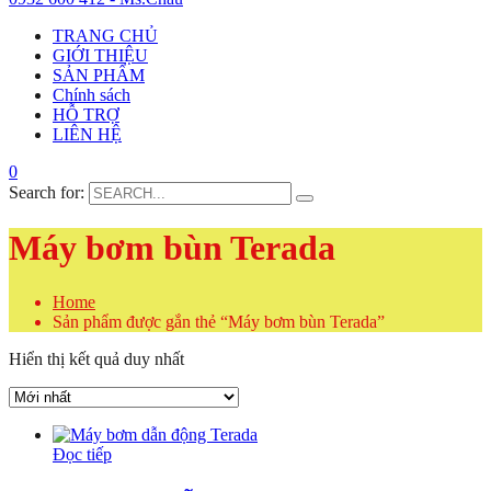
TRANG CHỦ
GIỚI THIỆU
SẢN PHẨM
Chính sách
HỖ TRỢ
LIÊN HỆ
0
Search for:
Máy bơm bùn Terada
Home
Sản phẩm được gắn thẻ “Máy bơm bùn Terada”
Hiển thị kết quả duy nhất
Đọc tiếp