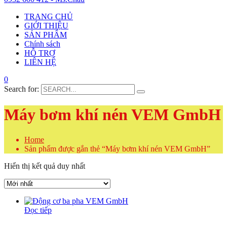
TRANG CHỦ
GIỚI THIỆU
SẢN PHẨM
Chính sách
HỖ TRỢ
LIÊN HỆ
0
Search for:
Máy bơm khí nén VEM GmbH
Home
Sản phẩm được gắn thẻ “Máy bơm khí nén VEM GmbH”
Hiển thị kết quả duy nhất
Đọc tiếp