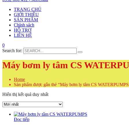
TRANG CHỦ
GIỚI THIỆU
SẢN PHẨM
Chính sách
HỖ TRỢ
LIÊN HỆ
0
Search for:
Máy bơm ly tâm CS WATERP
Home
Sản phẩm được gắn thẻ “Máy bơm ly tâm CS WATERPUMPS
Hiển thị kết quả duy nhất
Đọc tiếp