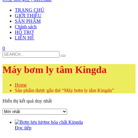
TRANG CHỦ
GIỚI THIỆU
SẢN PHẨM
Chính sách
HỖ TRỢ
LIÊN HỆ
0
Search
for:
Máy bơm ly tâm Kingda
Home
Sản phẩm được gắn thẻ “Máy bơm ly tâm Kingda”
Hiển thị kết quả duy nhất
Đọc tiếp