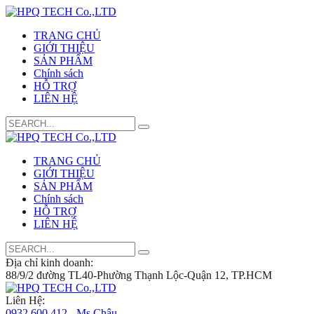
TRANG CHỦ
GIỚI THIỆU
SẢN PHẨM
Chính sách
HỖ TRỢ
LIÊN HỆ
Search
for:
TRANG CHỦ
GIỚI THIỆU
SẢN PHẨM
Chính sách
HỖ TRỢ
LIÊN HỆ
Search
for:
Địa chỉ kinh doanh:
88/9/2 đường TL40-Phường Thạnh Lộc-Quận 12, TP.HCM
Liên Hệ:
0932 600 412 - Ms.Châu