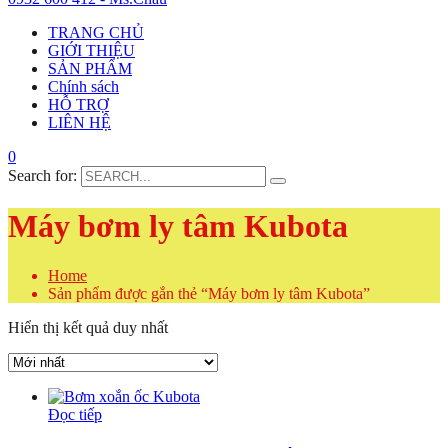
TRANG CHỦ
GIỚI THIỆU
SẢN PHẨM
Chính sách
HỖ TRỢ
LIÊN HỆ
0
Search for:
Máy bơm ly tâm Kubota
Home
Sản phẩm được gắn thẻ “Máy bơm ly tâm Kubota”
Hiển thị kết quả duy nhất
Đọc tiếp