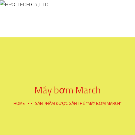
TRANG CHỦ
GIỚI THIỆU
SẢN PHẨM
CHÍNH SÁCH
HỖ TRỢ
Máy bơm March
HOME
SẢN PHẨM ĐƯỢC GẮN THẺ “MÁY BƠM MARCH”