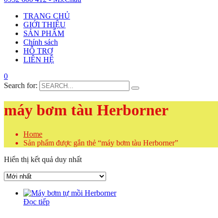
TRANG CHỦ
GIỚI THIỆU
SẢN PHẨM
Chính sách
HỖ TRỢ
LIÊN HỆ
0
Search for:
máy bơm tàu Herborner
Home
Sản phẩm được gắn thẻ “máy bơm tàu Herborner”
Hiển thị kết quả duy nhất
Đọc tiếp