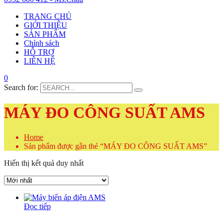
TRANG CHỦ
GIỚI THIỆU
SẢN PHẨM
Chính sách
HỖ TRỢ
LIÊN HỆ
0
Search for:
MÁY ĐO CÔNG SUẤT AMS
Home
Sản phẩm được gắn thẻ “MÁY ĐO CÔNG SUẤT AMS”
Hiển thị kết quả duy nhất
Đọc tiếp