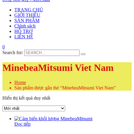
TRANG CHỦ
GIỚI THIỆU
SẢN PHẨM
Chính sách
HỖ TRỢ
LIÊN HỆ
0
Search for:
MinebeaMitsumi Viet Nam
Home
Sản phẩm được gắn thẻ “MinebeaMitsumi Viet Nam”
Hiển thị kết quả duy nhất
Đọc tiếp