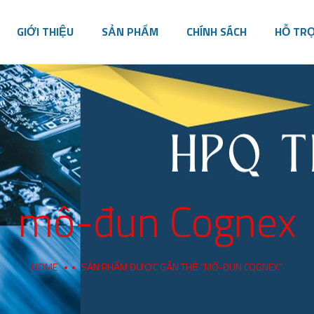
GIỚI THIỆU
SẢN PHẨM
CHÍNH SÁCH
HỖ TR
mô-đun Cognex
HOME
SẢN PHẨM ĐƯỢC GẮN THẺ “MÔ-ĐUN COGNEX”