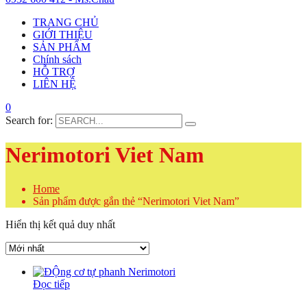
TRANG CHỦ
GIỚI THIỆU
SẢN PHẨM
Chính sách
HỖ TRỢ
LIÊN HỆ
0
Search for:
Nerimotori Viet Nam
Home
Sản phẩm được gắn thẻ “Nerimotori Viet Nam”
Hiển thị kết quả duy nhất
Đọc tiếp