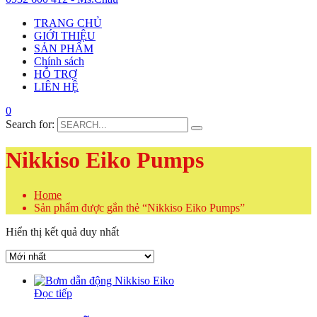
TRANG CHỦ
GIỚI THIỆU
SẢN PHẨM
Chính sách
HỖ TRỢ
LIÊN HỆ
0
Search for:
Nikkiso Eiko Pumps
Home
Sản phẩm được gắn thẻ “Nikkiso Eiko Pumps”
Hiển thị kết quả duy nhất
Đọc tiếp