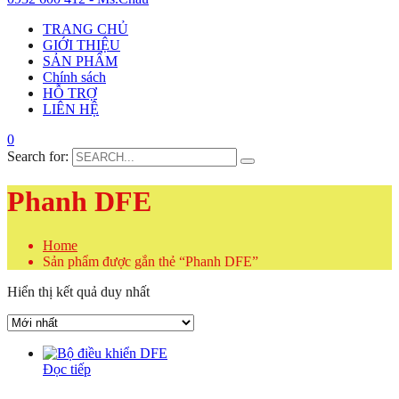
TRANG CHỦ
GIỚI THIỆU
SẢN PHẨM
Chính sách
HỖ TRỢ
LIÊN HỆ
0
Search for:
Phanh DFE
Home
Sản phẩm được gắn thẻ “Phanh DFE”
Hiển thị kết quả duy nhất
Đọc tiếp