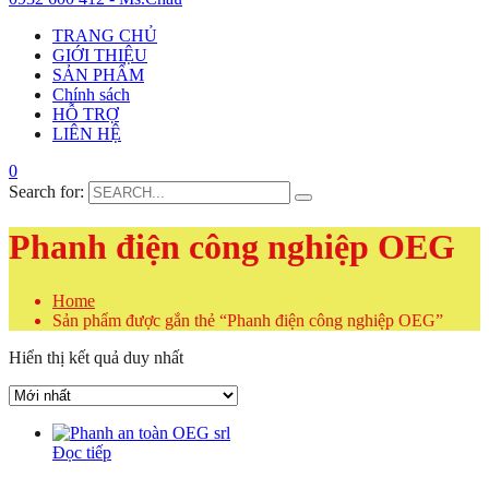
TRANG CHỦ
GIỚI THIỆU
SẢN PHẨM
Chính sách
HỖ TRỢ
LIÊN HỆ
0
Search for:
Phanh điện công nghiệp OEG
Home
Sản phẩm được gắn thẻ “Phanh điện công nghiệp OEG”
Hiển thị kết quả duy nhất
Đọc tiếp