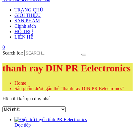
TRANG CHỦ
GIỚI THIỆU
SẢN PHẨM
Chính sách
HỖ TRỢ
LIÊN HỆ
0
Search for:
thanh ray DIN PR Eelectronics
Home
Sản phẩm được gắn thẻ “thanh ray DIN PR Eelectronics”
Hiển thị kết quả duy nhất
Đọc tiếp